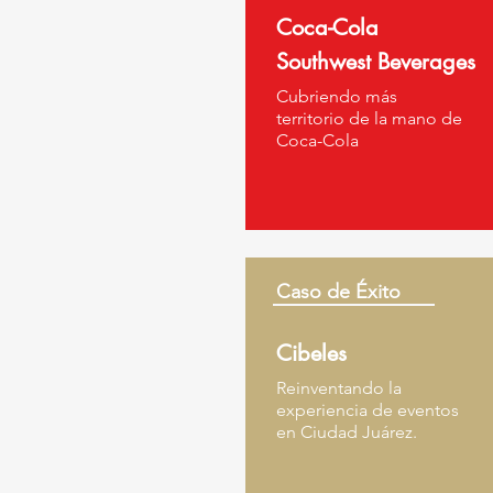
Coca-Cola
Southwest Beverages
Cubriendo más
territorio de la mano de
Coca-Cola
Caso de Éxito
Cibeles
Reinventando la
experiencia de eventos
en Ciudad Juárez.