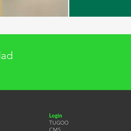
dad
Login
TUGOO
CMS