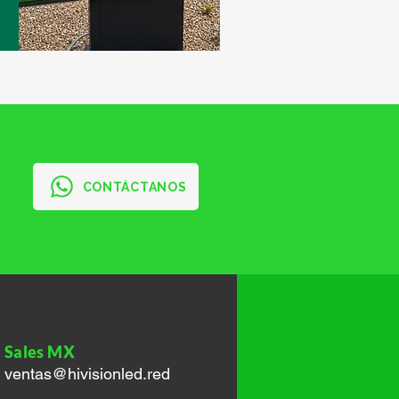
CONTÁCTANOS
Sales MX
ventas@hivisionled.red